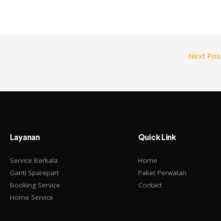
Next Po
Layanan
Quick Link
Service Berkala
Home
Ganti Sparepart
Paket Perwatan
Booking Service
Contact
Home Service