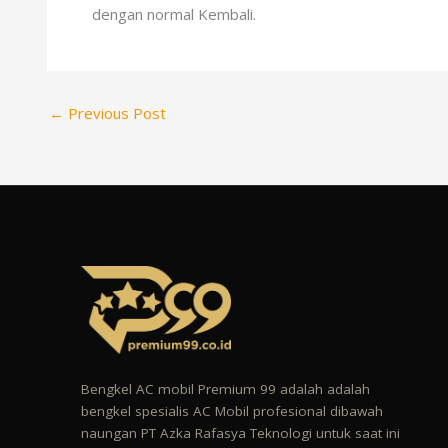
dengan normal Kembali.
←
Previous Post
Bengkel AC mobil Premium 99 adalah adalah
bengkel spesialis AC Mobil profesional dibawah
naungan PT Azka Rafasya Teknologi untuk saat ini