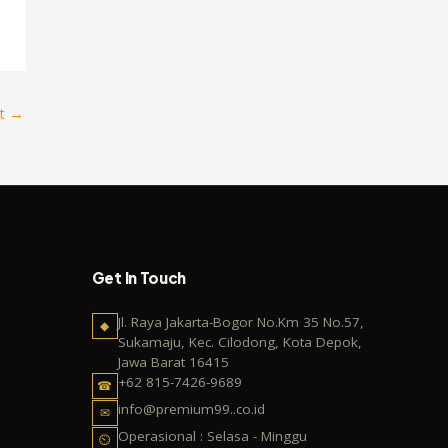
st
→
Get In Touch
Jl. Raya Jakarta-Bogor No.Km 35 No.57,
◆
Sukamaju, Kec. Cilodong, Kota Depok,
Jawa Barat 16415
+62 815-7426-9689
☎
info@premium99..co.id
✉
Operasional : Selasa - Minggu
⏲