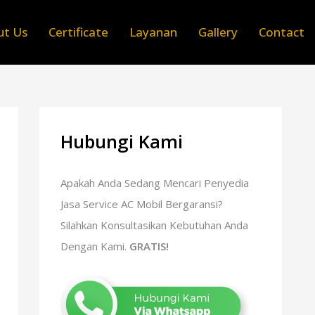
ut Us
Certificate
Layanan
Gallery
Contact
Hubungi Kami
Apakah Anda Sedang Mencari Penyedia
Jasa Service AC Mobil Bergaransi?
Silahkan Konsultasikan Kebutuhan Anda
Dengan Kami.
GRATIS!