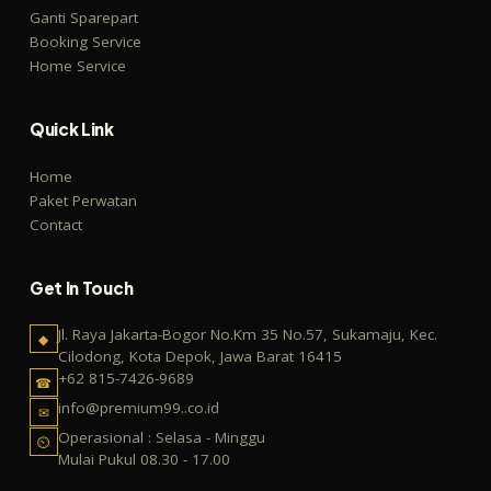
Ganti Sparepart
Booking Service
Home Service
Quick Link
Home
Paket Perwatan
Contact
Get In Touch
Jl. Raya Jakarta-Bogor No.Km 35 No.57, Sukamaju, Kec.
◆
Cilodong, Kota Depok, Jawa Barat 16415
+62 815-7426-9689
☎
info@premium99..co.id
✉
Operasional : Selasa - Minggu
⏲
Mulai Pukul 08.30 - 17.00